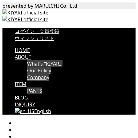
presented by MARUICHI Co., Ltd.
ログイン・会員登録
ウィッシュリスト
HOME
ABOUT
What’s “KIYARI”
Our Policy
Company
ITEM
PANTS
BLOG
INQUIRY
English