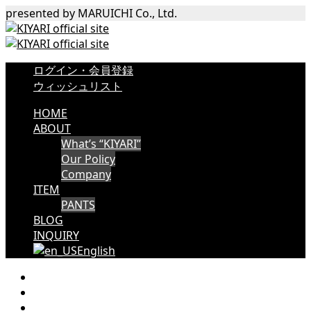
presented by MARUICHI Co., Ltd.
ログイン・会員登録
ウィッシュリスト
HOME
ABOUT
What’s “KIYARI”
Our Policy
Company
ITEM
PANTS
BLOG
INQUIRY
English