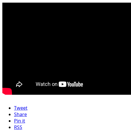
Tweet
Share
Pin it
RSS