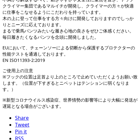
クライマー集団であるマルイチが開発し、クライマーの方々が快適
に仕事をこなせるようにこだわりを持っています。
木の上に登って仕事をする方々向けに開発しておりますのでしっか
りとニーズに応えております。
まるで乗馬パンツみたいな履き心地の良さをぜひご体感ください。
毎日履きたくなるパンツを念頭に開発しました。
EUにおいて、チェーンソーによる切断から保護するプロテクターの
性能テストを通過しております。
EN ISO11393-2:2019
ご使用上の注意
※フックの位置は足首より上のところで止めていただくようお願い致
します。（位置が下すぎるとニベットはテンションに弱くなりま
す。）
※新型コロナウイルス感染症、世界情勢の影響等により大幅に発送が
遅延となる場合がございます。
Share
Tweet
Pin it
RSS