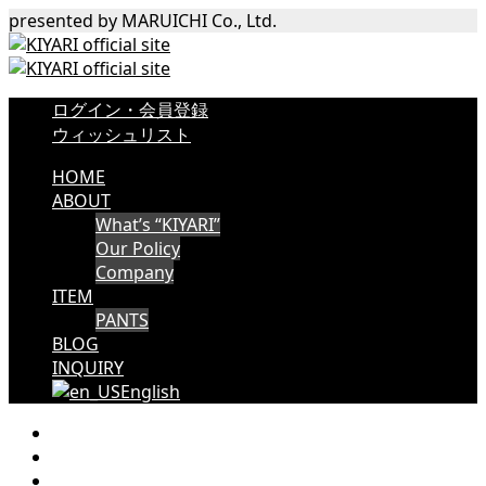
presented by MARUICHI Co., Ltd.
ログイン・会員登録
ウィッシュリスト
HOME
ABOUT
What’s “KIYARI”
Our Policy
Company
ITEM
PANTS
BLOG
INQUIRY
English